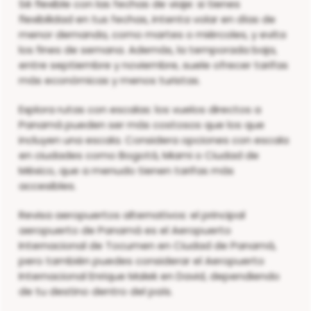
Sé flexible con las fechas de viaje: si tienes
flexibilidad en tus fechas, intenta volar en días de
menor demanda, como martes o miércoles, y evita
los fines de semana. Además, la temporada baja,
entre septiembre y noviembre, suele ofrecer tarifas
más económicas y menos turistas.
Explora rutas con escalas: los vuelos directos a
Panamá pueden ser más costosos que los que
incluyen una escala. Considera opciones con escala
en ciudades como Bogotá, Miami o Ciudad de
México, que a menudo tienen tarifas más
accesibles.
Revisa aeropuertos alternativos: el principal
aeropuerto de Panamá es el Aeropuerto
Internacional de Tocumen en Ciudad de Panamá,
pero también puedes considerar el Aeropuerto
Internacional Enrique Malek en David, dependiendo
de tu destino dentro del país.