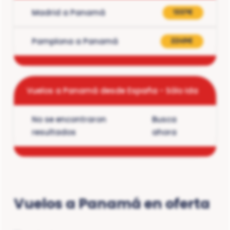
Madrid a Panamá
1337€
Pamplona a Panamá
2249€
Vuelos a Panamá desde España - Sólo Ida
No se encontraron
Busca
resultados
ahora
Vuelos a Panamá en oferta
Contacto