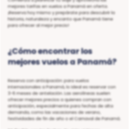
mejores tarifas en vuelos a Panamá en oferta.
¡Reserva hoy mismo y prepárate para descubrir la
historia, naturaleza y encanto que Panamá tiene
para ofrecer al mejor precio!
¿Cómo encontrar los
mejores vuelos a Panamá?
Reserva con anticipación: para vuelos
internacionales a Panamá, lo ideal es reservar con
3-6 meses de antelación. Las aerolíneas suelen
ofrecer mejores precios a quienes compran con
anticipación, especialmente para fechas de alta
demanda, como las vacaciones de verano,
festividades de fin de año o el Carnaval de Panamá.