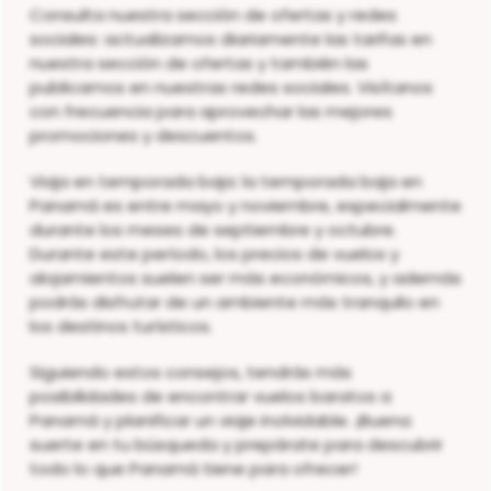
Consulta nuestra sección de ofertas y redes
sociales: actualizamos diariamente las tarifas en
nuestra sección de ofertas y también las
publicamos en nuestras redes sociales. Visítanos
con frecuencia para aprovechar las mejores
promociones y descuentos.
Viaja en temporada baja: la temporada baja en
Panamá es entre mayo y noviembre, especialmente
durante los meses de septiembre y octubre.
Durante este período, los precios de vuelos y
alojamientos suelen ser más económicos, y además
podrás disfrutar de un ambiente más tranquilo en
los destinos turísticos.
Siguiendo estos consejos, tendrás más
posibilidades de encontrar vuelos baratos a
Panamá y planificar un viaje inolvidable. ¡Buena
suerte en tu búsqueda y prepárate para descubrir
todo lo que Panamá tiene para ofrecer!