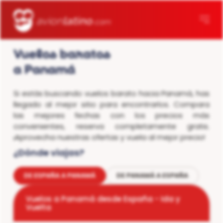
Vuelos baratos
a Panamá
Si estás buscando vuelos barato hacia Panamá, has
llegado al mejor sitio para encontrarlos. Compara
las mejores fechas con los precios más
convenientes, reserva completamente gratis.
¡Aprovecha nuestras ofertas y vuela al mejor precio!
¿Dónde viajas?
DE ESPAÑA A PANAMÁ
DE PANAMÁ A ESPAÑA
Vuelos a Panamá desde España - Ida y
Vuelta